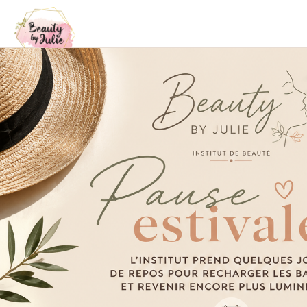
/
Charte de qualité
C
h
a
r
t
e
d
e
q
u
a
l
i
t
é
B
e
a
u
t
y
B
y
J
u
l
i
e
✦
H
y
g
i
è
n
e
i
r
r
é
p
r
o
c
h
a
b
l
e
Votre sécurité est notre priorité. Nous utilisons
uniquement du matériel à usage unique : cire non
recyclée, spatules jetables, désinfection rigoureuse
des cabines et du matériel. Un protocole strict pour
une hygiène garantie à chaque rendez-vous.
✦
D
i
s
c
r
é
t
i
o
n
,
c
o
n
f
o
r
t
e
t
b
i
e
n
-
ê
t
r
e
Votre moment beauté doit être une véritable