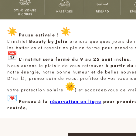
Nous suivons plusieurs formations chaque année
pour rester à la pointe des nouveautés et vous
offrir le meilleur.
✦
R
è
g
l
e
s
d
e
r
e
n
d
e
z
-
v
o
u
s
e
t
c
o
n
d
i
t
i
o
n
s
Pause estivale !
Parce que chaque rendez-vous est précieux, nous
L’institut
Beauty by Julie
prendra quelques jours de r
vous invitons à nous prévenir dès que possibles en
les batteries et revenir en pleine forme pour prendre 
cas d’imprévu. Cela nous permet de proposer ce
créneau à une autre cliente. En cas de retard à
L’institut sera fermé du 9 au 25 août inclus.
votre rendez-vous, nous pourrons être amenés à
Nous aurons le plaisir de vous retrouver
à partir du
réduire la durée de votre soin, afin de respecter
notre énergie, notre bonne humeur et de belles nouvea
les horaires de rendez-vous des clientes suivantes.
D’ici là, prenez soin de vous, profitez de vos vacance
Les bons cadeaux
ont un durée de validité d’un an
votre protection solaire
) et accordez-vous de vra
à partir de la date d’achat. Nous vous prions de
bien vouloir respecter ce délai et de prendre
Pensez à la
réservation en ligne
pour prendre
contact avec nous dans les semaines suivant
rentrée.
l’acquisition de votre bon afin de pouvoir réserver
votre rendez-vous.