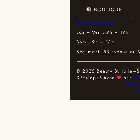
🛍 BOUTIQUE
04 73 26 45 02
Lun – Ven : 9h – 19h
Sam : 9h – 13h
Beaumont, 53 avenue du 
© 2026 Beauty By Julie
—
S
Développé avec
par
A/
Plan 
P