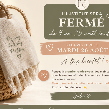
parenthèse de détente. Ambiance apaisante,
climatisation l’été, chauffage l’hiver, matelas
chauffants et couvertures douces : tout est pensé
pour votre confort et votre intimité.
✦
U
n
é
t
a
b
l
i
s
s
e
m
e
n
t
s
é
r
i
e
u
x
Nous mettons un point d’honneur à vous accueillir
avec professionnalisme et bienveillance. Notre
institut repose sur des valeurs de respect, d’écoute
et de confiance.
✦
S
a
v
o
i
r
-
f
a
i
r
e
e
t
e
x
p
e
r
t
i
s
e
Avec plus de 24 ans d’expérience, nous vous
garantissons des soins sécurisés, adaptés à vos
besoins et une prise en charge totalement
personnalisée. Notre expertise est votre meilleur
allié beauté.
✦
U
n
e
é
q
u
i
p
e
q
u
a
l
i
f
i
é
e
t
f
o
r
m
é
e
Toutes nos esthéticiennes sont diplômées et
régulièrement formées aux dernière techniques.