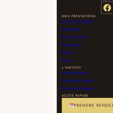
Facebook
NOS PRESTATIONS
Soins du visage
Massages
Rituels corps
Épilations
Mains
Pieds
L’INSTITUT
Notre équipe
Contact & Accès
Mentions légales
ACCÈS RAPIDE
PRENDRE RENDE